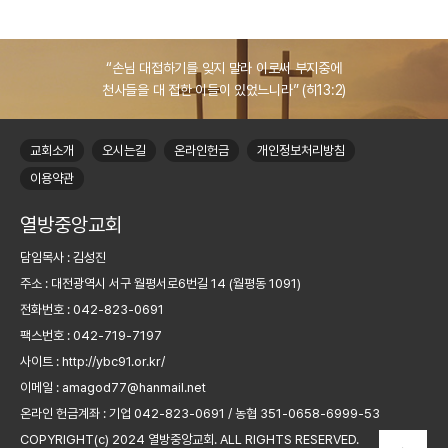
“손님 대접하기를 잊지 말라 이로써 부지중에
천사들을 대 접한 이들이 있었느니라” (히13:2)
교회소개
오시는길
온라인헌금
개인정보처리방침
이용약관
열방중앙교회
담임목사 :
김성진
주소 :
대전광역시 서구 월평서로6번길 14 (월평동 1091)
전화번호 :
042-823-0691
팩스번호 :
042-719-7197
사이트 :
http://ybc91.or.kr/
이메일 :
amagod77@hanmail.net
온라인 헌금계좌 :
기업 042-823-0691 / 농협 351-0658-6999-53
COPYRIGHT(c) 2024
열방중앙교회.
ALL RIGHTS RESERVED.