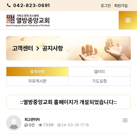
042-823-0691
로그인
회원가입
chevron_right
고객센터
공지사항
공지사항
갤러리
자유게시판
기도요청
::열방중앙교회 홈페이지가 개설되었습니다::
최고관리자
0건
733회
24-03-26 17:15