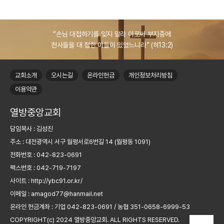
“손님 대접하기를 잊지 말라 이로써 부지중에
천사들을 대 접한 이들이 있었느니라” (히13:2)
교회소개
오시는길
온라인헌금
개인정보처리방침
이용약관
열방중앙교회
담임목사 :
김성진
주소 :
대전광역시 서구 월평서로6번길 14 (월평동 1091)
전화번호 :
042-823-0691
팩스번호 :
042-719-7197
사이트 :
http://ybc91.or.kr/
이메일 :
amagod77@hanmail.net
온라인 헌금계좌 :
기업 042-823-0691 / 농협 351-0658-6999-53
COPYRIGHT(c) 2024
열방중앙교회.
ALL RIGHTS RESERVED.