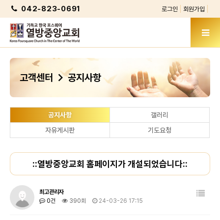
042-823-0691
로그인
회원가입
chevron_right
고객센터
공지사항
공지사항
갤러리
자유게시판
기도요청
::열방중앙교회 홈페이지가 개설되었습니다::
최고관리자
0건
390회
24-03-26 17:15