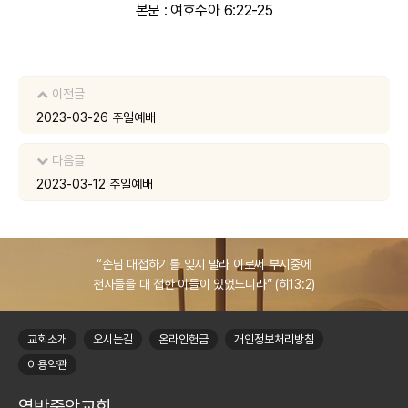
본문 : 여호수아 6:22-25
이전글
2023-03-26 주일예배
다음글
2023-03-12 주일예배
“손님 대접하기를 잊지 말라 이로써 부지중에
천사들을 대 접한 이들이 있었느니라” (히13:2)
교회소개
오시는길
온라인헌금
개인정보처리방침
이용약관
열방중앙교회