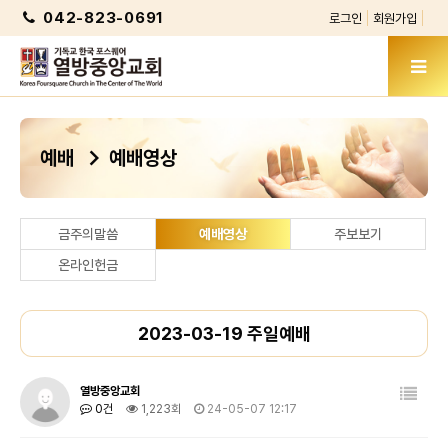
042-823-0691
로그인
회원가입
chevron_right
예배
예배영상
금주의말씀
예배영상
주보보기
온라인헌금
2023-03-19 주일예배
열방중앙교회
0건
1,223회
24-05-07 12:17