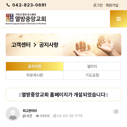
042-823-0691
로그인
회원가입
chevron_right
고객센터
공지사항
공지사항
갤러리
자유게시판
기도요청
::열방중앙교회 홈페이지가 개설되었습니다::
최고관리자
0건
596회
24-03-26 17:15